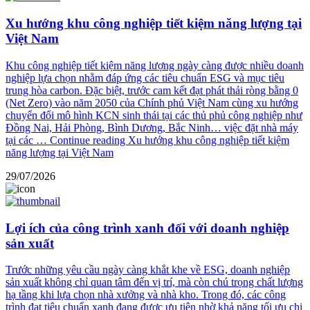
Xu hướng khu công nghiệp tiết kiệm năng lượng tại
Việt Nam
Khu công nghiệp tiết kiệm năng lượng ngày càng được nhiều doanh
nghiệp lựa chọn nhằm đáp ứng các tiêu chuẩn ESG và mục tiêu
trung hòa carbon. Đặc biệt, trước cam kết đạt phát thải ròng bằng 0
(Net Zero) vào năm 2050 của Chính phủ Việt Nam cùng xu hướng
chuyển đổi mô hình KCN sinh thái tại các thủ phủ công nghiệp như
Đồng Nai, Hải Phòng, Bình Dương, Bắc Ninh… việc đặt nhà máy
tại các …
Continue reading
Xu hướng khu công nghiệp tiết kiệm
năng lượng tại Việt Nam
29/07/2026
Lợi ích của công trình xanh đối với doanh nghiệp
sản xuất
Trước những yêu cầu ngày càng khắt khe về ESG, doanh nghiệp
sản xuất không chỉ quan tâm đến vị trí, mà còn chú trọng chất lượng
hạ tầng khi lựa chọn nhà xưởng và nhà kho. Trong đó, các công
trình đạt tiêu chuẩn xanh đang được ưu tiên nhờ khả năng tối ưu chi