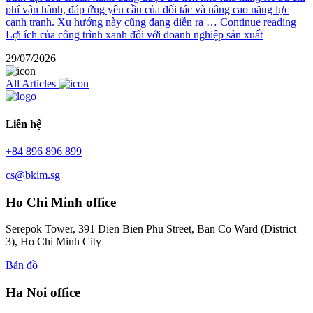
phí vận hành, đáp ứng yêu cầu của đối tác và nâng cao năng lực
cạnh tranh. Xu hướng này cũng đang diễn ra …
Continue reading
Lợi ích của công trình xanh đối với doanh nghiệp sản xuất
29/07/2026
All Articles
Liên hệ
+84 896 896 899
cs@bkim.sg
Ho Chi Minh office
Serepok Tower, 391 Dien Bien Phu Street, Ban Co Ward (District
3), Ho Chi Minh City
Bản đồ
Ha Noi office