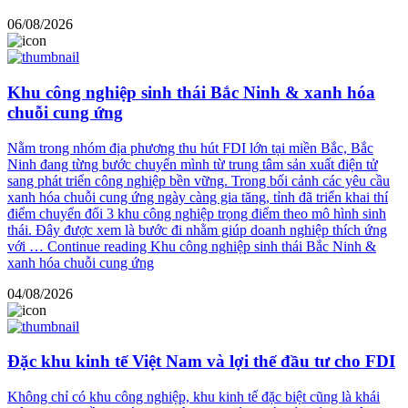
06/08/2026
Khu công nghiệp sinh thái Bắc Ninh & xanh hóa
chuỗi cung ứng
Nằm trong nhóm địa phương thu hút FDI lớn tại miền Bắc, Bắc
Ninh đang từng bước chuyển mình từ trung tâm sản xuất điện tử
sang phát triển công nghiệp bền vững. Trong bối cảnh các yêu cầu
xanh hóa chuỗi cung ứng ngày càng gia tăng, tỉnh đã triển khai thí
điểm chuyển đổi 3 khu công nghiệp trọng điểm theo mô hình sinh
thái. Đây được xem là bước đi nhằm giúp doanh nghiệp thích ứng
với …
Continue reading
Khu công nghiệp sinh thái Bắc Ninh &
xanh hóa chuỗi cung ứng
04/08/2026
Đặc khu kinh tế Việt Nam và lợi thế đầu tư cho FDI
Không chỉ có khu công nghiệp, khu kinh tế đặc biệt cũng là khái