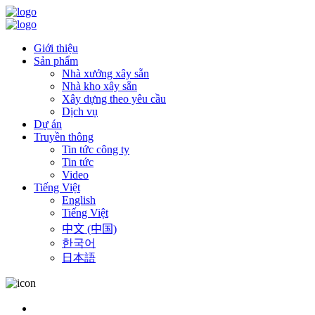
Giới thiệu
Sản phẩm
Nhà xưởng xây sẵn
Nhà kho xây sẵn
Xây dựng theo yêu cầu
Dịch vụ
Dự án
Truyền thông
Tin tức công ty
Tin tức
Video
Tiếng Việt
English
Tiếng Việt
中文 (中国)
한국어
日本語