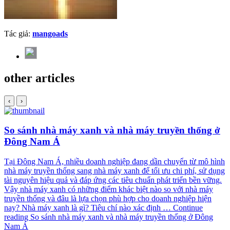
Tác giả:
mangoads
other articles
‹
›
So sánh nhà máy xanh và nhà máy truyền thống ở
Đông Nam Á
Tại Đông Nam Á, nhiều doanh nghiệp đang dần chuyển từ mô hình
nhà máy truyền thống sang nhà máy xanh để tối ưu chi phí, sử dụng
tài nguyên hiệu quả và đáp ứng các tiêu chuẩn phát triển bền vững.
Vậy nhà máy xanh có những điểm khác biệt nào so với nhà máy
truyền thống và đâu là lựa chọn phù hợp cho doanh nghiệp hiện
nay? Nhà máy xanh là gì? Tiêu chí nào xác định …
Continue
reading
So sánh nhà máy xanh và nhà máy truyền thống ở Đông
Nam Á