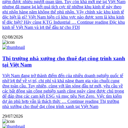
niệm được nhiều người quan tâm. Tuy còn khá mới mẻ tại Việt Nam
nhưng đã mang lại kết quả tích cực từ những khu kinh tế này theo
ghi nhận hàng năm không thể phủ nhận. Vậy chính xác khu kinh tế
đặc biệt là gì? Việt Nam hiện có khu vực nào được xem là khu kinh
tế đặc biệt? Hãy cùng KTG Industrial …
Continue reading
Đặc khu
kinh tế Việt Nam và lợi thế đầu tư cho FDI
02/08/2026
Thị trường nhà xưởng cho thuê đạt công trình xanh
tại Việt Nam
Việt Nam đang trở thành điểm đến của nhiều doanh nghiệp quốc tế
nhờ lợi thế về vị trí, chi phí và khả năng tham gia vào chuỗi cung
ứng toàn cầu. Tuy nhiên, cùng với làn sóng đầu tư mới, yêu cầu về
các bất động sản công nghiệp xanh cũng ngày càng được chú trọng
để đáp ứng các cam kết ESG và mục tiêu Net Zero. Việc tìm kiếm
dự án phù hợp vẫn là thách thức …
Continue reading
Thị trường
nhà xưởng cho thuê đạt công trình xanh tại Việt Nam
29/07/2026