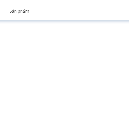
Sản phẩm
Truyền thông
Nhà xưởng xây sẵn
Nhà kho xây sẵn
Tin tức công t
Xây dựng theo yêu cầu
Tin tức
Dịch vụ
Dự án
Video