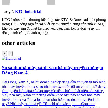
Tác giả:
KTG Industrial
KTG Industrial – thương hiệu hợp tác KTG & Boustead, tiên phong
trong BĐS công nghiệp tại Việt Nam, chuyên cung cấp nhà xưởng,
kho bãi xây sẵn & thiết kế theo yêu cầu, cam kết là đơn vị uy tín
đồng hành cùng doanh nghiệp.
other articles
‹
›
So sánh nhà máy xanh và nhà máy truyền thống ở
Đông Nam Á
Tại Đông Nam Á, nhiều doanh nghiệp đang dần chuyển từ mô hình
nhà máy truyền thống sang nhà máy xanh để tối ưu chi phí, sử dụng
tài nguyên hiệu quả và đáp ứng các tiêu chuẩn phát triển bền vững.
Vậy nhà máy xanh có những điểm khác biệt nào so với nhà máy
truyền thống và đâu là lựa chọn phù hợp cho doanh nghiệp hiện
nay? Nhà máy xanh là gì? Tiêu chí nào xác định …
Continue