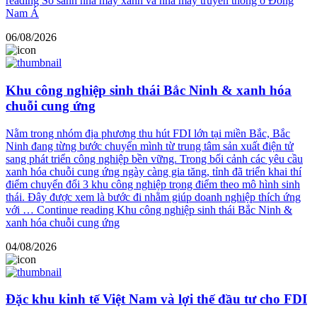
reading
So sánh nhà máy xanh và nhà máy truyền thống ở Đông
Nam Á
06/08/2026
Khu công nghiệp sinh thái Bắc Ninh & xanh hóa
chuỗi cung ứng
Nằm trong nhóm địa phương thu hút FDI lớn tại miền Bắc, Bắc
Ninh đang từng bước chuyển mình từ trung tâm sản xuất điện tử
sang phát triển công nghiệp bền vững. Trong bối cảnh các yêu cầu
xanh hóa chuỗi cung ứng ngày càng gia tăng, tỉnh đã triển khai thí
điểm chuyển đổi 3 khu công nghiệp trọng điểm theo mô hình sinh
thái. Đây được xem là bước đi nhằm giúp doanh nghiệp thích ứng
với …
Continue reading
Khu công nghiệp sinh thái Bắc Ninh &
xanh hóa chuỗi cung ứng
04/08/2026
Đặc khu kinh tế Việt Nam và lợi thế đầu tư cho FDI