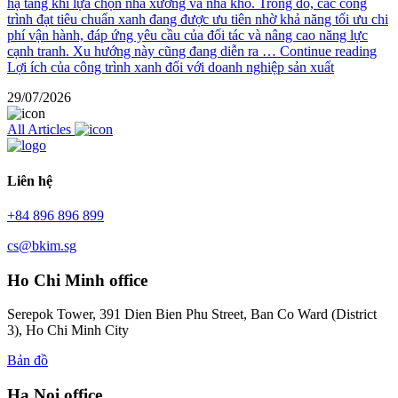
hạ tầng khi lựa chọn nhà xưởng và nhà kho. Trong đó, các công
trình đạt tiêu chuẩn xanh đang được ưu tiên nhờ khả năng tối ưu chi
phí vận hành, đáp ứng yêu cầu của đối tác và nâng cao năng lực
cạnh tranh. Xu hướng này cũng đang diễn ra …
Continue reading
Lợi ích của công trình xanh đối với doanh nghiệp sản xuất
29/07/2026
All Articles
Liên hệ
+84 896 896 899
cs@bkim.sg
Ho Chi Minh office
Serepok Tower, 391 Dien Bien Phu Street, Ban Co Ward (District
3), Ho Chi Minh City
Bản đồ
Ha Noi office