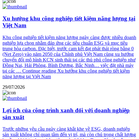
Xu hướng khu công nghiệp tiết kiệm năng lượng tại
Việt Nam
Khu công nghiệp tiết kiệm năng lượng ngày càng được nhiều doanh
nghiệp lựa chọn nhằm đáp ứng các tiêu chuẩn ESG và mục tiêu
trung hòa carbon. Đặc biệt, trước cam kết đạt phát thải ròng bằng 0
(Net Zero) vào năm 2050 của Chính phủ Việt Nam cùng xu hướng
chuyển đổi mô hình KCN sinh thái tại các thủ phủ công nghiệp như
Đồng Nai, Hải Phòng, Bình Dương, Bắc Ninh… việc đặt nhà máy
tại các …
Continue reading
Xu hướng khu công nghiệp tiết kiệm
năng lượng tại Việt Nam
29/07/2026
Lợi ích của công trình xanh đối với doanh nghiệp
sản xuất
Trước những yêu cầu ngày càng khắt khe về ESG, doanh nghiệp
sản xuất không chỉ quan tâm đến vị trí, mà còn chú trọng chất lượng