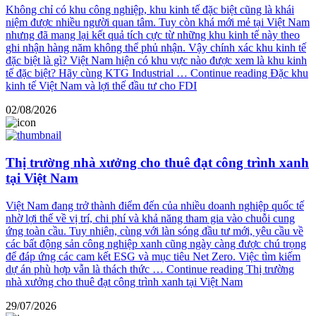
Không chỉ có khu công nghiệp, khu kinh tế đặc biệt cũng là khái
niệm được nhiều người quan tâm. Tuy còn khá mới mẻ tại Việt Nam
nhưng đã mang lại kết quả tích cực từ những khu kinh tế này theo
ghi nhận hàng năm không thể phủ nhận. Vậy chính xác khu kinh tế
đặc biệt là gì? Việt Nam hiện có khu vực nào được xem là khu kinh
tế đặc biệt? Hãy cùng KTG Industrial …
Continue reading
Đặc khu
kinh tế Việt Nam và lợi thế đầu tư cho FDI
02/08/2026
Thị trường nhà xưởng cho thuê đạt công trình xanh
tại Việt Nam
Việt Nam đang trở thành điểm đến của nhiều doanh nghiệp quốc tế
nhờ lợi thế về vị trí, chi phí và khả năng tham gia vào chuỗi cung
ứng toàn cầu. Tuy nhiên, cùng với làn sóng đầu tư mới, yêu cầu về
các bất động sản công nghiệp xanh cũng ngày càng được chú trọng
để đáp ứng các cam kết ESG và mục tiêu Net Zero. Việc tìm kiếm
dự án phù hợp vẫn là thách thức …
Continue reading
Thị trường
nhà xưởng cho thuê đạt công trình xanh tại Việt Nam
29/07/2026