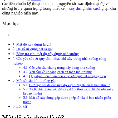
các tiêu chuẩn kỹ thuật liên quan, nguyên tắc xác định mật độ và
những lưu ý quan trọng trong thiết kế –
xây dựng nhà xưởng
tại khu
công nghiệp hiện nay.
Mục lục
Mật độ xây dựng là gì?
Hệ số sử dụng đất là gì?
Bảng tra cứu mật độ xây dựng nhà xưởng
Các yêu cầu & quy định khác khi xây dựng nhà xưởng công
nghiệp
Các yêu cầu chung trong xây dựng nhà xưởng
Yêu cầu về khoảng cách an toàn môi trường
Quy định liên quan đến việc sử dụng đất công nghiệp
Một số câu hỏi thường gặp
Giới hạn tối đa của mật độ xây dựng thuần là bao nhiêu?
Tỷ lệ phần trăm mật độ xây dựng thuần cho lô đất nhà máy
là bao nhiêu?
Mật độ xây dựng gộp được phép tối đa là bao nhiêu phần
trăm?
Lời kết
Mật độ xây dựng là gì?