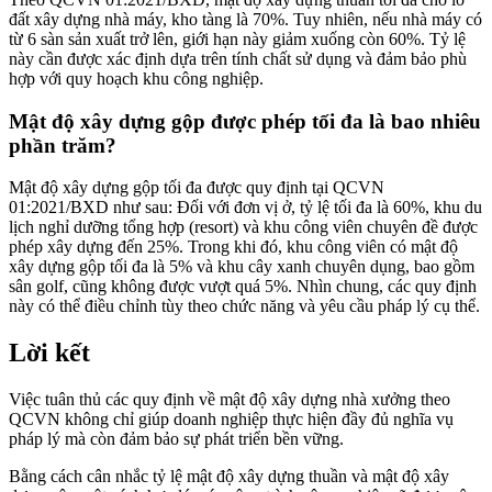
đất xây dựng nhà máy, kho tàng là 70%. Tuy nhiên, nếu nhà máy có
từ 6 sàn sản xuất trở lên, giới hạn này giảm xuống còn 60%. Tỷ lệ
này cần được xác định dựa trên tính chất sử dụng và đảm bảo phù
hợp với quy hoạch khu công nghiệp.
Mật độ xây dựng gộp được phép tối đa là bao nhiêu
phần trăm?
Mật độ xây dựng gộp tối đa được quy định tại QCVN
01:2021/BXD như sau: Đối với đơn vị ở, tỷ lệ tối đa là 60%, khu du
lịch nghỉ dưỡng tổng hợp (resort) và khu công viên chuyên đề được
phép xây dựng đến 25%. Trong khi đó, khu công viên có mật độ
xây dựng gộp tối đa là 5% và khu cây xanh chuyên dụng, bao gồm
sân golf, cũng không được vượt quá 5%. Nhìn chung, các quy định
này có thể điều chỉnh tùy theo chức năng và yêu cầu pháp lý cụ thể.
Lời kết
Việc tuân thủ các quy định về mật độ xây dựng nhà xưởng theo
QCVN không chỉ giúp doanh nghiệp thực hiện đầy đủ nghĩa vụ
pháp lý mà còn đảm bảo sự phát triển bền vững.
Bằng cách cân nhắc tỷ lệ mật độ xây dựng thuần và mật độ xây