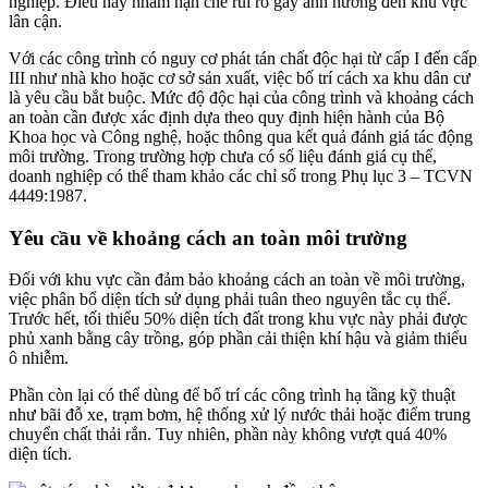
nghiệp. Điều này nhằm hạn chế rủi ro gây ảnh hưởng đến khu vực
lân cận.
Với các công trình có nguy cơ phát tán chất độc hại từ cấp I đến cấp
III như nhà kho hoặc cơ sở sản xuất, việc bố trí cách xa khu dân cư
là yêu cầu bắt buộc. Mức độ độc hại của công trình và khoảng cách
an toàn cần được xác định dựa theo quy định hiện hành của Bộ
Khoa học và Công nghệ, hoặc thông qua kết quả đánh giá tác động
môi trường. Trong trường hợp chưa có số liệu đánh giá cụ thể,
doanh nghiệp có thể tham khảo các chỉ số trong Phụ lục 3 – TCVN
4449:1987.
Yêu cầu về khoảng cách an toàn môi trường
Đối với khu vực cần đảm bảo khoảng cách an toàn về môi trường,
việc phân bổ diện tích sử dụng phải tuân theo nguyên tắc cụ thể.
Trước hết, tối thiểu 50% diện tích đất trong khu vực này phải được
phủ xanh bằng cây trồng, góp phần cải thiện khí hậu và giảm thiểu
ô nhiễm.
Phần còn lại có thể dùng để bố trí các công trình hạ tầng kỹ thuật
như bãi đỗ xe, trạm bơm, hệ thống xử lý nước thải hoặc điểm trung
chuyển chất thải rắn. Tuy nhiên, phần này không vượt quá 40%
diện tích.