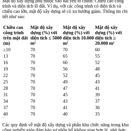
Mật độ xây dựng phụ thuộc vào hai yếu tố chính: Chiều cao công
trình và diện tích lô đất. Ví dụ, với các công trình có diện tích và
chiều cao lớn, mật độ xây dựng sẽ có xu hướng giảm. Thông tin chi
tiết như sau:
Chiều cao
Mật độ xây
Mật độ xây
Mật độ xây
công trình
dựng (%) với
dựng (%) với
dựng (%) với
trên mặt đất
diện tích ≤ 5000
diện tích 10.000
diện tích ≥
(m)
m²
m²
20.000 m²
≥10
70
70
60
13
70
65
55
16
70
60
52
19
70
56
48
22
70
52
45
25
70
49
43
28
70
47
41
31
70
45
39
34
70
43
37
37
70
41
36
40
70
40
35
Các quy định về mật độ xây dựng và phân khu chức năng trong khu
công nghiệp giúp đảm bảo sự phân bổ không gian hợp lý, phù hợp