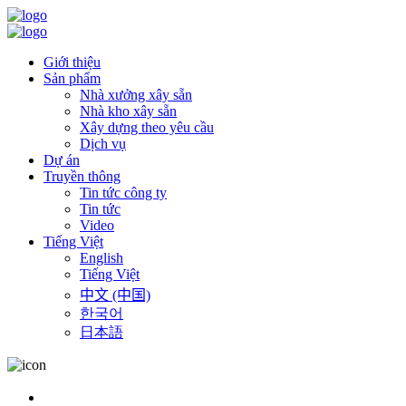
Giới thiệu
Sản phẩm
Nhà xưởng xây sẵn
Nhà kho xây sẵn
Xây dựng theo yêu cầu
Dịch vụ
Dự án
Truyền thông
Tin tức công ty
Tin tức
Video
Tiếng Việt
English
Tiếng Việt
中文 (中国)
한국어
日本語