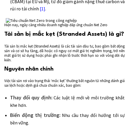
(CBAM) tại EU và Mỹ, từ đó giảm gánh nặng thuế carbon và
rủi ro tài chính
[1]
.
Hiện nay, ngày càng nhiều doanh nghiệp đáp ứng chuẩn Net Zero
Tài sản bị mắc kẹt (Stranded Assets) là gì?
Tài sản bị mắc kẹt (Stranded Assets) là các tài sản đầu tư, bao gồm bất động
sản và cơ sở hạ tầng, đã hoặc có nguy cơ mất giá trị nghiêm trọng, trở nên
mất giá trị sử dụng hoặc phải ghi nhận lỗ trước thời hạn so với vòng đời dự
kiến.
Nguyên nhân chính
Việc tài sản rơi vào trạng thái ‘mắc kẹt’ thường bắt nguồn từ những đánh giá
sai lệch hoặc định giá chưa chuẩn xác, bao gồm:
Thay đổi quy định:
Các luật lệ mới về môi trường khắt
khe hơn.
Biến động thị trường:
Nhu cầu thay đổi hướng tới sự
bền vững.