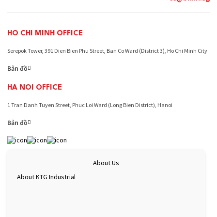
nhà
máy
xanh
và
HO CHI MINH OFFICE
nhà
máy
Serepok Tower, 391 Dien Bien Phu Street, Ban Co Ward (District 3), Ho Chi Minh City
truyền
Bản đồ
thống
ở
HA NOI OFFICE
Đông
Nam
1 Tran Danh Tuyen Street, Phuc Loi Ward (Long Bien District), Hanoi
Á
Bản đồ
About Us
About KTG Industrial