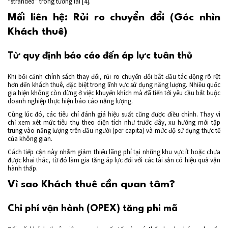
“stranded” trong tương lai [4].
Mối liên hệ: Rủi ro chuyển đổi (Góc nhìn
Khách thuê)
Từ quy định báo cáo đến áp lực tuân thủ
Khi bối cảnh chính sách thay đổi, rủi ro chuyển đổi bắt đầu tác động rõ rệt
hơn đến khách thuê, đặc biệt trong lĩnh vực sử dụng năng lượng. Nhiều quốc
gia hiện không còn dừng ở việc khuyến khích mà đã tiến tới yêu cầu bắt buộc
doanh nghiệp thực hiện báo cáo năng lượng.
Cùng lúc đó, các tiêu chí đánh giá hiệu suất cũng được điều chỉnh. Thay vì
chỉ xem xét mức tiêu thụ theo diện tích như trước đây, xu hướng mới tập
trung vào năng lượng trên đầu người (per capita) và mức độ sử dụng thực tế
của không gian.
Cách tiếp cận này nhằm giảm thiểu lãng phí tại những khu vực ít hoặc chưa
được khai thác, từ đó làm gia tăng áp lực đối với các tài sản có hiệu quả vận
hành thấp.
Vì sao Khách thuê cần quan tâm?
Chi phí vận hành (OPEX) tăng phi mã