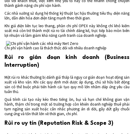
Đối với khách thuê, việc xem nhẹ yếu tố này có thể nhanh chóng chuyển
thành gánh nặng chi phí vận hành.
Các nhà xưởng sử dụng hệ thống kỹ thuật lạc hậu thường tiêu thụ điện năng
lớn, dẫn đến hóa đơn điện tăng mạnh theo thời gian.
Khi giá điện liên tục leo thang, phần chi phí OPEX này không chỉ khó kiểm
soát mà còn trở thành một rủi ro tài chính đáng kể, trực tiếp bào mòn biên
lợi nhuận và làm giảm khả năng cạnh tranh của doanh nghiệp.
Chi phí vận hành cao là thách thức đối với nhiều doanh nghiệp
Rủi ro gián đoạn kinh doanh (Business
Interruption)
Một rủi ro khác thường bị đánh giá thấp là nguy cơ gián đoạn hoạt động sản
xuất và kho vận. Khi các quy định mới được áp dụng, chủ sở hữu bất động
sản có thể buộc phải tiến hành cải tạo quy mô lớn nhằm đáp ứng yêu cầu
tuân thủ.
Quá trình cải tạo này kéo theo tiếng ồn, bụi và hạn chế không gian vận
hành, thậm chí trong một số trường hợp còn khiến doanh nghiệp thuê phải
tạm ngừng sản xuất hoặc cân nhắc phương án di dời, gây đứt gãy chuỗi
cung ứng và tổn thất lớn về thời gian, chi phí.
Rủi ro uy tín (Reputation Risk & Scope 3)