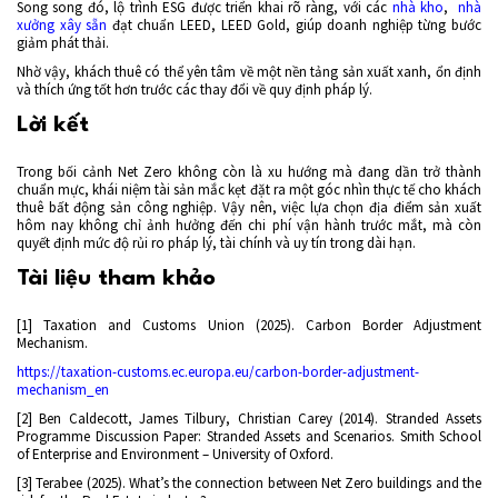
Song song đó, lộ trình ESG được triển khai rõ ràng, với các
nhà kho
,
nhà
xưởng xây sẵn
đạt chuẩn LEED, LEED Gold, giúp doanh nghiệp từng bước
giảm phát thải.
Nhờ vậy, khách thuê có thể yên tâm về một nền tảng sản xuất xanh, ổn định
và thích ứng tốt hơn trước các thay đổi về quy định pháp lý.
Lời kết
Trong bối cảnh Net Zero không còn là xu hướng mà đang dần trở thành
chuẩn mực, khái niệm tài sản mắc kẹt đặt ra một góc nhìn thực tế cho khách
thuê bất động sản công nghiệp. Vậy nên, việc lựa chọn địa điểm sản xuất
hôm nay không chỉ ảnh hưởng đến chi phí vận hành trước mắt, mà còn
quyết định mức độ rủi ro pháp lý, tài chính và uy tín trong dài hạn.
Tài liệu tham khảo
[1] Taxation and Customs Union (2025). Carbon Border Adjustment
Mechanism.
https://taxation-customs.ec.europa.eu/carbon-border-adjustment-
mechanism_en
[2] Ben Caldecott, James Tilbury, Christian Carey (2014). Stranded Assets
Programme Discussion Paper: Stranded Assets and Scenarios. Smith School
of Enterprise and Environment – University of Oxford.
[3] Terabee (2025). What’s the connection between Net Zero buildings and the