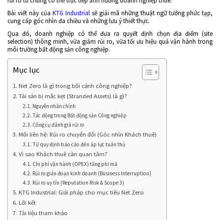
rủi ro từ chúng có thể trực tiếp ảnh hưởng doanh nghiệp thuê.
Bài viết này của
KTG Industrial
sẽ giải mã những thuật ngữ tưởng phức tạp,
cung cấp góc nhìn đa chiều và những lưu ý thiết thực.
Qua đó, doanh nghiệp có thể đưa ra quyết định chọn địa điểm (site
selection) thông minh, vừa giảm rủi ro, vừa tối ưu hiệu quả vận hành trong
môi trường bất động sản công nghiệp.
Mục lục
Net Zero là gì trong bối cảnh công nghiệp?
Tài sản bị mắc kẹt (Stranded Assets) là gì?
Nguyên nhân chính
Tác động trong Bất động sản Công nghiệp
Công cụ đánh giá rủi ro
Mối liên hệ: Rủi ro chuyển đổi (Góc nhìn Khách thuê)
Từ quy định báo cáo đến áp lực tuân thủ
Vì sao Khách thuê cần quan tâm?
Chi phí vận hành (OPEX) tăng phi mã
Rủi ro gián đoạn kinh doanh (Business Interruption)
Rủi ro uy tín (Reputation Risk & Scope 3)
KTG Industrial: Giải pháp cho mục tiêu Net Zero
Lời kết
Tài liệu tham khảo