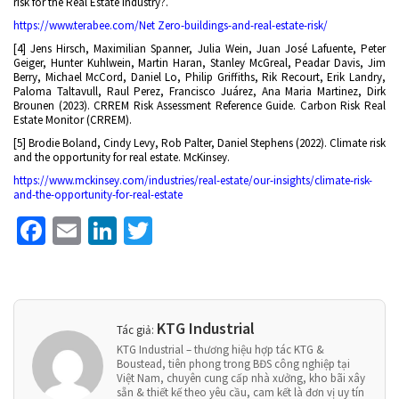
risk for the Real Estate industry?.
https://www.terabee.com/Net Zero-buildings-and-real-estate-risk/
[4] Jens Hirsch, Maximilian Spanner, Julia Wein, Juan José Lafuente, Peter
Geiger, Hunter Kuhlwein, Martin Haran, Stanley McGreal, Peadar Davis, Jim
Berry, Michael McCord, Daniel Lo, Philip Griffiths, Rik Recourt, Erik Landry,
Paloma Taltavull, Raul Perez, Francisco Juárez, Ana Maria Martinez, Dirk
Brounen (2023). CRREM Risk Assessment Reference Guide. Carbon Risk Real
Estate Monitor (CRREM).
[5] Brodie Boland, Cindy Levy, Rob Palter, Daniel Stephens (2022). Climate risk
and the opportunity for real estate. McKinsey.
https://www.mckinsey.com/industries/real-estate/our-insights/climate-risk-
and-the-opportunity-for-real-estate
Facebook
Email
LinkedIn
Twitter
KTG Industrial
Tác giả:
KTG Industrial – thương hiệu hợp tác KTG &
Boustead, tiên phong trong BĐS công nghiệp tại
Việt Nam, chuyên cung cấp nhà xưởng, kho bãi xây
sẵn & thiết kế theo yêu cầu, cam kết là đơn vị uy tín