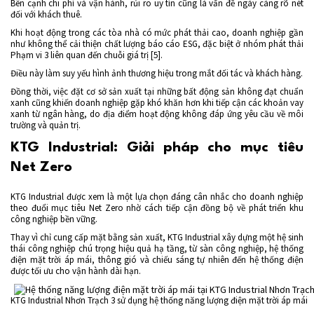
Bên cạnh chi phí và vận hành, rủi ro uy tín cũng là vấn đề ngày càng rõ nét
đối với khách thuê.
Khi hoạt động trong các tòa nhà có mức phát thải cao, doanh nghiệp gần
như không thể cải thiện chất lượng báo cáo ESG, đặc biệt ở nhóm phát thải
Phạm vi 3 liên quan đến chuỗi giá trị [5].
Điều này làm suy yếu hình ảnh thương hiệu trong mắt đối tác và khách hàng.
Đồng thời, việc đặt cơ sở sản xuất tại những bất động sản không đạt chuẩn
xanh cũng khiến doanh nghiệp gặp khó khăn hơn khi tiếp cận các khoản vay
xanh từ ngân hàng, do địa điểm hoạt động không đáp ứng yêu cầu về môi
trường và quản trị.
KTG Industrial: Giải pháp cho mục tiêu
Net Zero
KTG Industrial được xem là một lựa chọn đáng cân nhắc cho doanh nghiệp
theo đuổi mục tiêu Net Zero nhờ cách tiếp cận đồng bộ về phát triển khu
công nghiệp bền vững.
Thay vì chỉ cung cấp mặt bằng sản xuất, KTG Industrial xây dựng một hệ sinh
thái công nghiệp chú trọng hiệu quả hạ tầng, từ sàn công nghiệp, hệ thống
điện mặt trời áp mái, thông gió và chiếu sáng tự nhiên đến hệ thống điện
được tối ưu cho vận hành dài hạn.
KTG Industrial Nhơn Trạch 3 sử dụng hệ thống năng lượng điện mặt trời áp mái