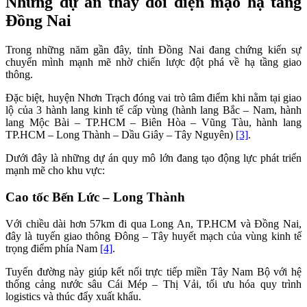
Những dự án thay đổi diện mạo hạ tầng
Đồng Nai
Trong những năm gần đây, tỉnh Đồng Nai đang chứng kiến sự
chuyển mình mạnh mẽ nhờ chiến lược đột phá về hạ tầng giao
thông.
Đặc biệt, huyện Nhơn Trạch đóng vai trò tâm điểm khi nằm tại giao
lộ của 3 hành lang kinh tế cấp vùng (hành lang Bắc – Nam, hành
lang Mộc Bài – TP.HCM – Biên Hòa – Vũng Tàu, hành lang
TP.HCM – Long Thành – Dầu Giây – Tây Nguyên)
[3]
.
Dưới đây là những dự án quy mô lớn đang tạo động lực phát triển
mạnh mẽ cho khu vực:
Cao tốc Bến Lức – Long Thành
Với chiều dài hơn 57km đi qua Long An, TP.HCM và Đồng Nai,
đây là tuyến giao thông Đông – Tây huyết mạch của vùng kinh tế
trọng điểm phía Nam
[4]
.
Tuyến đường này giúp kết nối trực tiếp miền Tây Nam Bộ với hệ
thống cảng nước sâu Cái Mép – Thị Vải, tối ưu hóa quy trình
logistics và thúc đẩy xuất khẩu.