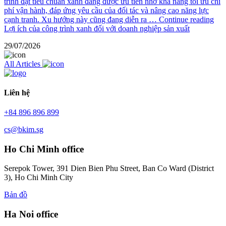
trình đạt tiêu chuẩn xanh đang được ưu tiên nhờ khả năng tối ưu chi
phí vận hành, đáp ứng yêu cầu của đối tác và nâng cao năng lực
cạnh tranh. Xu hướng này cũng đang diễn ra …
Continue reading
Lợi ích của công trình xanh đối với doanh nghiệp sản xuất
29/07/2026
All Articles
Liên hệ
+84 896 896 899
cs@bkim.sg
Ho Chi Minh office
Serepok Tower, 391 Dien Bien Phu Street, Ban Co Ward (District
3), Ho Chi Minh City
Bản đồ
Ha Noi office