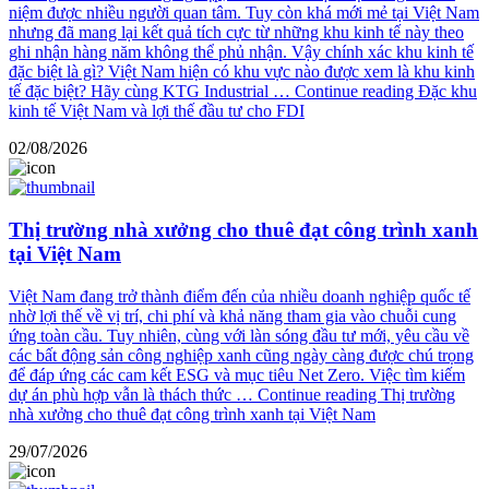
niệm được nhiều người quan tâm. Tuy còn khá mới mẻ tại Việt Nam
nhưng đã mang lại kết quả tích cực từ những khu kinh tế này theo
ghi nhận hàng năm không thể phủ nhận. Vậy chính xác khu kinh tế
đặc biệt là gì? Việt Nam hiện có khu vực nào được xem là khu kinh
tế đặc biệt? Hãy cùng KTG Industrial …
Continue reading
Đặc khu
kinh tế Việt Nam và lợi thế đầu tư cho FDI
02/08/2026
Thị trường nhà xưởng cho thuê đạt công trình xanh
tại Việt Nam
Việt Nam đang trở thành điểm đến của nhiều doanh nghiệp quốc tế
nhờ lợi thế về vị trí, chi phí và khả năng tham gia vào chuỗi cung
ứng toàn cầu. Tuy nhiên, cùng với làn sóng đầu tư mới, yêu cầu về
các bất động sản công nghiệp xanh cũng ngày càng được chú trọng
để đáp ứng các cam kết ESG và mục tiêu Net Zero. Việc tìm kiếm
dự án phù hợp vẫn là thách thức …
Continue reading
Thị trường
nhà xưởng cho thuê đạt công trình xanh tại Việt Nam
29/07/2026