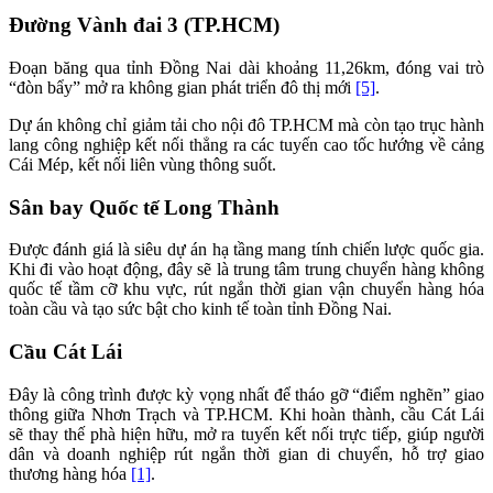
Đường Vành đai 3 (TP.HCM)
Đoạn băng qua tỉnh Đồng Nai dài khoảng 11,26km, đóng vai trò
“đòn bẩy” mở ra không gian phát triển đô thị mới
[5]
.
Dự án không chỉ giảm tải cho nội đô TP.HCM mà còn tạo trục hành
lang công nghiệp kết nối thẳng ra các tuyến cao tốc hướng về cảng
Cái Mép, kết nối liên vùng thông suốt.
Sân bay Quốc tế Long Thành
Được đánh giá là siêu dự án hạ tầng mang tính chiến lược quốc gia.
Khi đi vào hoạt động, đây sẽ là trung tâm trung chuyển hàng không
quốc tế tầm cỡ khu vực, rút ngắn thời gian vận chuyển hàng hóa
toàn cầu và tạo sức bật cho kinh tế toàn tỉnh Đồng Nai.
Cầu Cát Lái
Đây là công trình được kỳ vọng nhất để tháo gỡ “điểm nghẽn” giao
thông giữa Nhơn Trạch và TP.HCM. Khi hoàn thành, cầu Cát Lái
sẽ thay thế phà hiện hữu, mở ra tuyến kết nối trực tiếp, giúp người
dân và doanh nghiệp rút ngắn thời gian di chuyển, hỗ trợ giao
thương hàng hóa
[1]
.