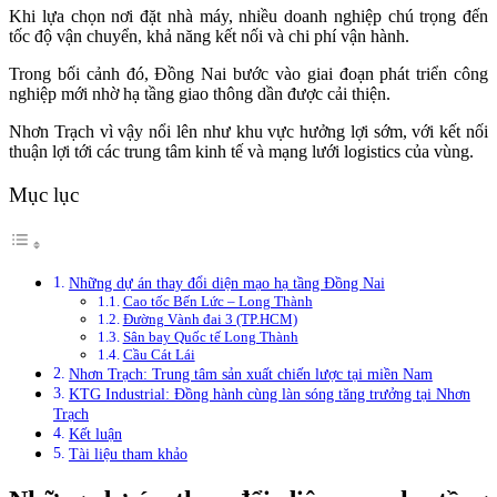
Khi lựa chọn nơi đặt nhà máy, nhiều doanh nghiệp chú trọng đến
tốc độ vận chuyển, khả năng kết nối và chi phí vận hành.
Trong bối cảnh đó, Đồng Nai bước vào giai đoạn phát triển công
nghiệp mới nhờ hạ tầng giao thông dần được cải thiện.
Nhơn Trạch vì vậy nổi lên như khu vực hưởng lợi sớm, với kết nối
thuận lợi tới các trung tâm kinh tế và mạng lưới logistics của vùng.
Mục lục
Những dự án thay đổi diện mạo hạ tầng Đồng Nai
Cao tốc Bến Lức – Long Thành
Đường Vành đai 3 (TP.HCM)
Sân bay Quốc tế Long Thành
Cầu Cát Lái
Nhơn Trạch: Trung tâm sản xuất chiến lược tại miền Nam
KTG Industrial: Đồng hành cùng làn sóng tăng trưởng tại Nhơn
Trạch
Kết luận
Tài liệu tham khảo