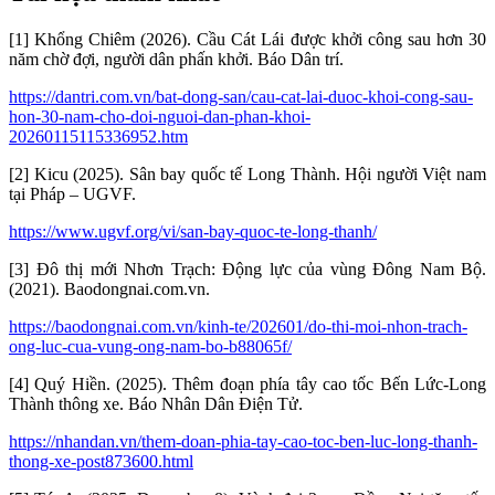
[1] Khổng Chiêm (2026). Cầu Cát Lái được khởi công sau hơn 30
năm chờ đợi, người dân phấn khởi. Báo Dân trí.
https://dantri.com.vn/bat-dong-san/cau-cat-lai-duoc-khoi-cong-sau-
hon-30-nam-cho-doi-nguoi-dan-phan-khoi-
20260115115336952.htm
[2] Kicu (2025). Sân bay quốc tế Long Thành. Hội người Việt nam
tại Pháp – UGVF.
https://www.ugvf.org/vi/san-bay-quoc-te-long-thanh/
[3] Đô thị mới Nhơn Trạch: Ðộng lực của vùng Ðông Nam Bộ.
(2021). Baodongnai.com.vn.
https://baodongnai.com.vn/kinh-te/202601/do-thi-moi-nhon-trach-
ong-luc-cua-vung-ong-nam-bo-b88065f/
[4] Quý Hiền. (2025). Thêm đoạn phía tây cao tốc Bến Lức-Long
Thành thông xe. Báo Nhân Dân Điện Tử.
https://nhandan.vn/them-doan-phia-tay-cao-toc-ben-luc-long-thanh-
thong-xe-post873600.html