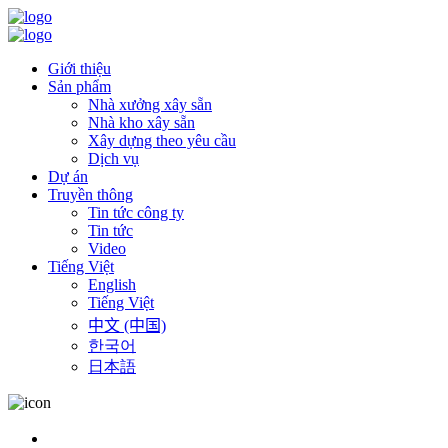
Giới thiệu
Sản phẩm
Nhà xưởng xây sẵn
Nhà kho xây sẵn
Xây dựng theo yêu cầu
Dịch vụ
Dự án
Truyền thông
Tin tức công ty
Tin tức
Video
Tiếng Việt
English
Tiếng Việt
中文 (中国)
한국어
日本語