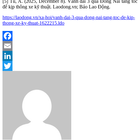
[5] Tú, A. (2025, December 8). Vành đai 3 qua Đồng Nai tăng tốc
để kịp thông xe kỹ thuật. Laodong.vn; Báo Lao Động.
https://laodong.vn/xa-hoi/vanh-dai-3-qua-dong-nai-tang-toc-de-kip-
thong-xe-ky-thuat-1622215.ldo
Facebook
Email
LinkedIn
Twitter