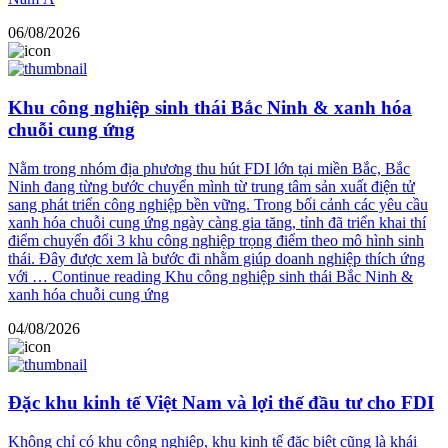
06/08/2026
Khu công nghiệp sinh thái Bắc Ninh & xanh hóa
chuỗi cung ứng
Nằm trong nhóm địa phương thu hút FDI lớn tại miền Bắc, Bắc
Ninh đang từng bước chuyển mình từ trung tâm sản xuất điện tử
sang phát triển công nghiệp bền vững. Trong bối cảnh các yêu cầu
xanh hóa chuỗi cung ứng ngày càng gia tăng, tỉnh đã triển khai thí
điểm chuyển đổi 3 khu công nghiệp trọng điểm theo mô hình sinh
thái. Đây được xem là bước đi nhằm giúp doanh nghiệp thích ứng
với …
Continue reading
Khu công nghiệp sinh thái Bắc Ninh &
xanh hóa chuỗi cung ứng
04/08/2026
Đặc khu kinh tế Việt Nam và lợi thế đầu tư cho FDI
Không chỉ có khu công nghiệp, khu kinh tế đặc biệt cũng là khái