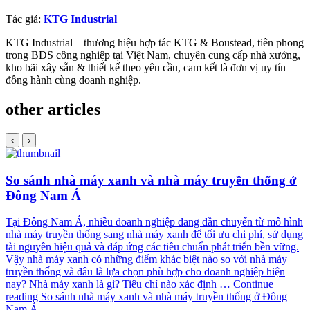
Tác giả:
KTG Industrial
KTG Industrial – thương hiệu hợp tác KTG & Boustead, tiên phong
trong BĐS công nghiệp tại Việt Nam, chuyên cung cấp nhà xưởng,
kho bãi xây sẵn & thiết kế theo yêu cầu, cam kết là đơn vị uy tín
đồng hành cùng doanh nghiệp.
other articles
‹
›
So sánh nhà máy xanh và nhà máy truyền thống ở
Đông Nam Á
Tại Đông Nam Á, nhiều doanh nghiệp đang dần chuyển từ mô hình
nhà máy truyền thống sang nhà máy xanh để tối ưu chi phí, sử dụng
tài nguyên hiệu quả và đáp ứng các tiêu chuẩn phát triển bền vững.
Vậy nhà máy xanh có những điểm khác biệt nào so với nhà máy
truyền thống và đâu là lựa chọn phù hợp cho doanh nghiệp hiện
nay? Nhà máy xanh là gì? Tiêu chí nào xác định …
Continue
reading
So sánh nhà máy xanh và nhà máy truyền thống ở Đông
Nam Á