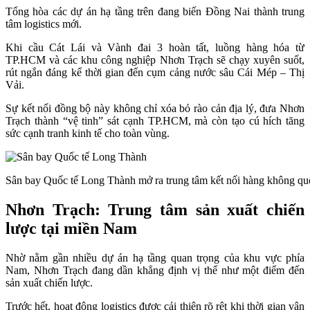
Tổng hòa các dự án hạ tầng trên đang biến Đồng Nai thành trung
tâm logistics mới.
Khi cầu Cát Lái và Vành đai 3 hoàn tất, luồng hàng hóa từ
TP.HCM và các khu công nghiệp Nhơn Trạch sẽ chạy xuyên suốt,
rút ngắn đáng kể thời gian đến cụm cảng nước sâu Cái Mép – Thị
Vải.
Sự kết nối đồng bộ này không chỉ xóa bỏ rào cản địa lý, đưa Nhơn
Trạch thành “vệ tinh” sát cạnh TP.HCM, mà còn tạo cú hích tăng
sức cạnh tranh kinh tế cho toàn vùng.
Sân bay Quốc tế Long Thành mở ra trung tâm kết nối hàng không qu
Nhơn Trạch: Trung tâm sản xuất chiến
lược tại miền Nam
Nhờ nằm gần nhiều dự án hạ tầng quan trọng của khu vực phía
Nam, Nhơn Trạch đang dần khẳng định vị thế như một điểm đến
sản xuất chiến lược.
Trước hết, hoạt động logistics được cải thiện rõ rệt khi thời gian vận