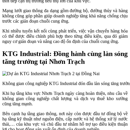
thời tiếp cận thị trường tiêu thụ lớn của khu vực.
Mạng lưới giao thông đa dạng gồm đường bộ, đường thủy và hàng
không cũng góp phần giúp doanh nghiệp tăng khả năng chống chịu
trước các gián đoạn chuỗi cung ứng.
Khi nhiều tuyến kết nối cùng phát triển, việc vận chuyển hàng hóa
có thể được điều chỉnh phù hợp theo từng điều kiện, qua đó giảm
nguy cơ gián đoạn và nâng cao độ ổn định của chuỗi cung ứng.
KTG Industrial: Đồng hành cùng làn sóng
tăng trưởng tại Nhơn Trạch
Không gian công nghiệp KTG Industrial đón đầu làn sóng tăng trưởn
Khi hạ tầng khu vực Nhơn Trạch ngày càng hoàn thiện, nhu cầu về
không gian công nghiệp chất lượng và dịch vụ thuê kho xưởng
cũng tăng mạnh.
Bên cạnh hạ tầng giao thông, nơi này còn được đầu tư đồng bộ về
hạ tầng kỹ thuật như nguồn điện, cấp nước và hệ thống xử lý nước
thải,… của khu vực và chủ đầu tư nhằm hỗ trợ tạo điều kiện thuận
lợi cho hoạt động sản xuất ổn định của doanh nghiệp.