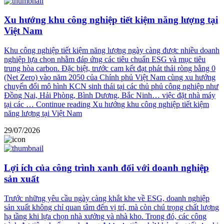
Xu hướng khu công nghiệp tiết kiệm năng lượng tại
Việt Nam
Khu công nghiệp tiết kiệm năng lượng ngày càng được nhiều doanh
nghiệp lựa chọn nhằm đáp ứng các tiêu chuẩn ESG và mục tiêu
trung hòa carbon. Đặc biệt, trước cam kết đạt phát thải ròng bằng 0
(Net Zero) vào năm 2050 của Chính phủ Việt Nam cùng xu hướng
chuyển đổi mô hình KCN sinh thái tại các thủ phủ công nghiệp như
Đồng Nai, Hải Phòng, Bình Dương, Bắc Ninh… việc đặt nhà máy
tại các …
Continue reading
Xu hướng khu công nghiệp tiết kiệm
năng lượng tại Việt Nam
29/07/2026
Lợi ích của công trình xanh đối với doanh nghiệp
sản xuất
Trước những yêu cầu ngày càng khắt khe về ESG, doanh nghiệp
sản xuất không chỉ quan tâm đến vị trí, mà còn chú trọng chất lượng
hạ tầng khi lựa chọn nhà xưởng và nhà kho. Trong đó, các công