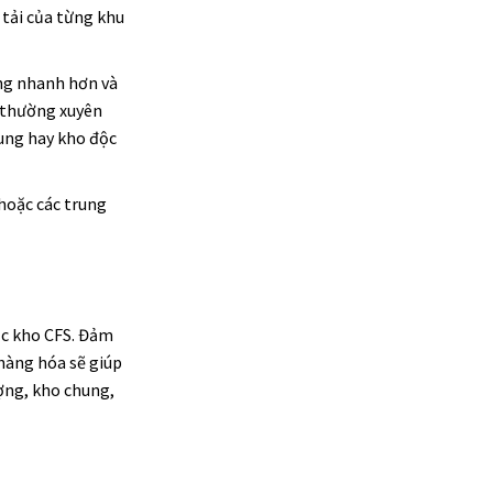
 tải của từng khu
àng nhanh hơn và
c thường xuyên
ung hay kho độc
hoặc các trung
ặc kho CFS. Đảm
 hàng hóa sẽ giúp
ợng, kho chung,