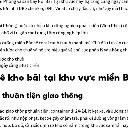
i Phòng và sân bay Nội Bài. Tại khu vực này, hạ tầng cũng ngày càn
s lớn như DB Schenker, DHL, Vinafco chú ý đầu tư, nhờ vậy mà thúc
ải Phòng) hoặc có nhiều khu công nghiệp phát triển (Vĩnh Phúc) c
 nhờ vị trí gần các trung tâm công nghiệp lớn.
o xưởng miền Bắc sẽ có sự cạnh tranh mạnh mẽ. Chủ đầu tư cần c
ến lược cho thuê và hỗ trợ hiệu quả về thủ tục pháp lý và phòng ch
ngày càng phát triển
ê kho bãi tại khu vực miền 
à thuận tiện giao thông
o giao thông thuận tiện, container đi 24/24, ít kẹt xe, và đường
rắc rối như nộp phạt, kẹt xe gây chậm trễ, phải đi đường vòng làm 
phù hợp. Do đó, cần xác định rõ kho có nằm trong khu vực cấm tải h