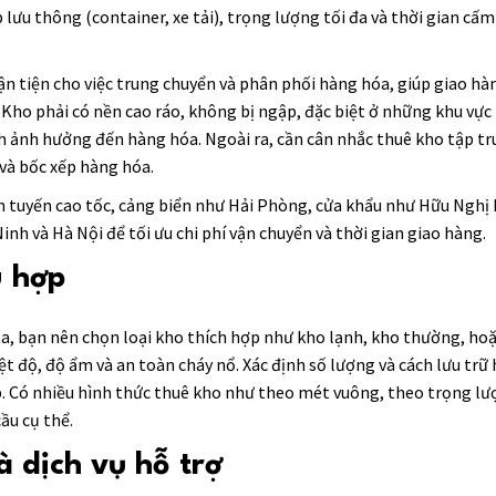
 lưu thông (container, xe tải), trọng lượng tối đa và thời gian cấm
ận tiện cho việc trung chuyển và phân phối hàng hóa, giúp giao h
. Kho phải có nền cao ráo, không bị ngập, đặc biệt ở những khu vự
h ảnh hưởng đến hàng hóa. Ngoài ra, cần cân nhắc thuê kho tập tr
 và bốc xếp hàng hóa.
n tuyến cao tốc, cảng biển như Hải Phòng, cửa khẩu như Hữu Nghị 
nh và Hà Nội để tối ưu chi phí vận chuyển và thời gian giao hàng.
ù hợp
óa, bạn nên chọn loại kho thích hợp như kho lạnh, kho thường, ho
ệt độ, độ ẩm và an toàn cháy nổ. Xác định số lượng và cách lưu trữ
p. Có nhiều hình thức thuê kho như theo mét vuông, theo trọng lư
ầu cụ thể.
à dịch vụ hỗ trợ