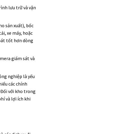
ình lưu trữ và vận
ho sản xuất), bốc
ải, xe máy, hoặc
oát tốt hơn dòng
amera giám sát và
ông nghiệp là yếu
iểu các chính
 Đối với kho trong
í và lợi ích khi