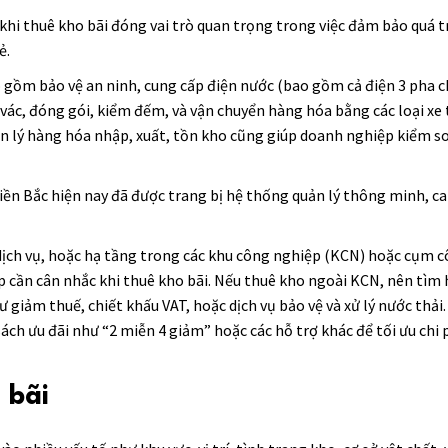
 khi thuê kho bãi đóng vai trò quan trọng trong việc đảm bảo quá tr
ẻ.
o gồm bảo vệ an ninh, cung cấp điện nước (bao gồm cả điện 3 pha c
vác, đóng gói, kiểm đếm, và vận chuyển hàng hóa bằng các loại xe t
uản lý hàng hóa nhập, xuất, tồn kho cũng giúp doanh nghiệp kiểm s
iền Bắc hiện nay đã được trang bị hệ thống quản lý thông minh, c
 dịch vụ, hoặc hạ tầng trong các khu công nghiệp (KCN) hoặc cụm c
cần cân nhắc khi thuê kho bãi. Nếu thuê kho ngoài KCN, nên tìm h
giảm thuế, chiết khấu VAT, hoặc dịch vụ bảo vệ và xử lý nước thải.
ách ưu đãi như “2 miễn 4 giảm” hoặc các hỗ trợ khác để tối ưu chi ph
 bãi