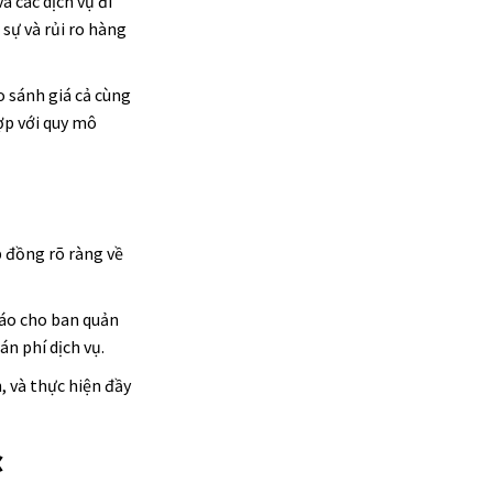
à các dịch vụ đi
sự và rủi ro hàng
o sánh giá cả cùng
ợp với quy mô
 đồng rõ ràng về
báo cho ban quản
án phí dịch vụ.
 và thực hiện đầy
c