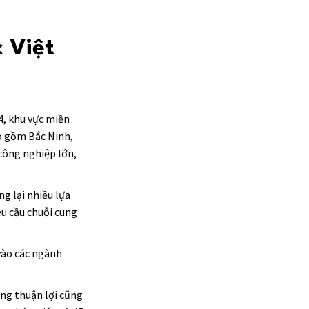
 Việt
4, khu vực miền
o gồm Bắc Ninh,
công nghiệp lớn,
g lại nhiều lựa
êu cầu chuỗi cung
 vào các ngành
ông thuận lợi cũng