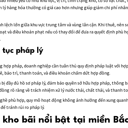
 nhiều yếu tố như khu vực, vị trí, tình trạng kho, cơ sở vật chất, v
 lý hàng hóa thường có giá cao hơn nhưng giúp giảm chi phí nhân 
h lệch lớn giữa khu vực trung tâm và vùng lân cận. Khi thuê, nên s
hoạt và điều khoản phạt nếu có thay đổi để đưa ra quyết định phù h
.
 tục pháp lý
g hợp pháp, doanh nghiệp cần tuân thủ quy định pháp luật với hợp
uê, bảo trì, thanh toán, và điều khoản chấm dứt hợp đồng.
n bị đầy đủ hồ sơ pháp lý, đảm bảo quyền sở hữu hợp pháp, thông 
đồng rõ ràng về trách nhiệm xử lý nước thải, chất thải, và thanh to
ghề phù hợp, quy mô hoạt động không ảnh hưởng đến xung quanh,
để tránh rủi ro pháp lý.
kho bãi nổi bật tại miền Bắ