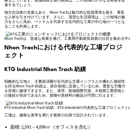
確立しています。龍城国際空港の開港は、この地域のさらなる発展を促
進するでしょう。
地方自治体の支援もあり、Nhon Trachは魅力的な投資環境を築き、豊富
な人材を引き付けています。さらに、清澄な生活環境は、この地域の魅
力をさらに高め、ベトナムを代表する近代的な工業の中心地の一つとな
ることを約束します。
Nhon Trachは、急速な発展を遂げ、工業用不動産投資家の注目を集める
Nhon Trachにおける代表的な工場プロジ
ェクト
KTG Industrial Nhon Trach 紡績
戦略的な立地と、主要経済圏や近代的な交通インフラとの優れた接続性
を誇るNhon Trach 紡績は、居住地域に近接しているため、豊富な労働力
を容易に確保できます。また、港湾、龍城国際空港、大規模工業団地と
の接続が良好であるため、貨物や原材料の輸送が円滑に行えます。
KTG Industrial Nhon Trach 紡績、KTG Industrialの代表的な工場プロジ
工場は、厳格な基準を満たす最新の仕様で設計されています。
面積: 2,591 – 4,096㎡（オフィスを含む）