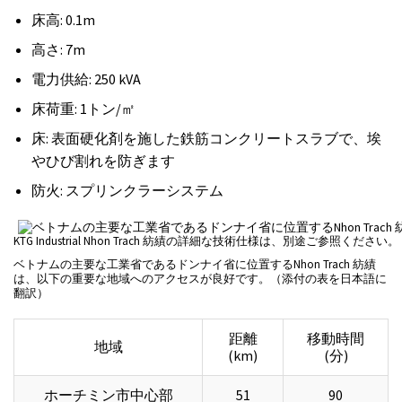
床高: 0.1m
高さ: 7m
電力供給: 250 kVA
床荷重: 1トン/㎡
床: 表面硬化剤を施した鉄筋コンクリートスラブで、埃
やひび割れを防ぎます
防火: スプリンクラーシステム
KTG Industrial Nhon Trach 紡績の詳細な技術仕様は、別途ご参照ください。
ベトナムの主要な工業省であるドンナイ省に位置するNhon Trach 紡績
は、以下の重要な地域へのアクセスが良好です。（添付の表を日本語に
翻訳）
距離
移動時間
地域
(km)
(分)
ホーチミン市中心部
51
90