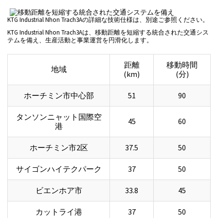
KTG Industrial Nhon Trach3Aの詳細な技術仕様は、別途ご参照ください。
KTG Industrial Nhon Trach3Aは、移動距離を短縮する統合された交通シス
テムを備え、生産活動と事業運営を円滑化します。
距離
移動時間
地域
(km)
(分)
ホーチミン市中心部
51
90
タンソンニャット国際空
45
60
港
ホーチミン市2区
37.5
50
サイゴンハイテクパーク
37
50
ビエンホア市
33.8
45
カットライ港
37
50