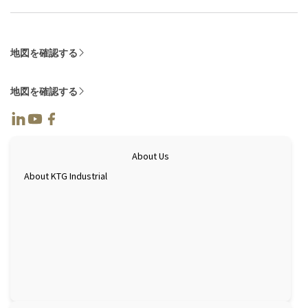
数の工業中心地の一つです。将来的にロ
ECプラットフ
ンタイン国際空港が完成すれば、ドンナ
中、東南アジア
イ省は国内外の投資家を惹きつける有望
しい経済市場
な目的地となるでしょう [1]。 タムフオッ
ています。 特
地図を確認する
ク工業団地は、ドンナイ省ビエンホア市
しい成果として
の一地区に位置し、南部重点経済地域に
アのEコマース
地図を確認する
おける工業発展が著しい都市の一つで
（CAGR）で成
す。戦略的な立地と整備されたインフラ
模に達すると
により、タムフオックは国内外の多くの
は、地域内お
投資家の注目を集めています。 インフラ
応えるものです
設備 タムフオック工業団地は、国道51号
ドネシア、タ
About Us
線、ホーチミン市～ロンタイン～ザウザ
シアは、オン
イ高速道路、大規模港湾（カットライ
About KTG Industrial
進めるために
港、ティバイ・カイメップ港など）とい
拠点となっていま
った主要交通路の近くに位置していま
域の物流業界
す。この地理的優位性により、投資家は
に倉庫賃貸サ
物流と輸送コストを最適化することが可
国内外の多く
能です。 このエリアは、交通インフラ、
チャンスを得て
電力、水道、通信ネットワークなどが整
貸できるトップ
備され、労働者にとって安全で便利な労
って検討に値
働環境が整っています。また、近隣には
ジアの賃貸倉庫
学校、病院、近代的なショッピングセン
Industrial 