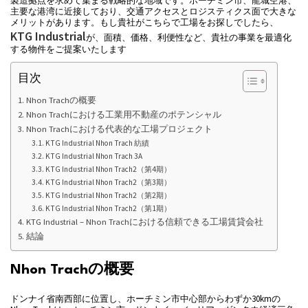
製造拠点を求めて集まる戦略的な地域です。ホーチミン市、龍城空港、
主要な港湾に近接しており、交通アクセスとロジスティクス面で大きな
メリットがあります。もし貴社がこちらで工場をお探しでしたら、
KTG Industrial
が、面積、価格、利便性など、貴社の事業を最適化
する物件をご提案いたします
目次
Nhon Trachの概要
Nhon Trachにおける工業用不動産のポテンシャル
Nhon Trachにおける代表的な工場プロジェクト
KTG Industrial Nhon Trach 紡績
KTG Industrial Nhon Trach 3A
KTG Industrial Nhon Trach2（第4期）
KTG Industrial Nhon Trach2（第3期）
KTG Industrial Nhon Trach2（第2期）
KTG Industrial Nhon Trach2（第1期）
KTG Industrial – Nhon Trachにおける信頼できる工場賃貸会社
結論
Nhon Trachの概要
ドンナイ省南西部に位置し、ホーチミン市中心部からわずか30kmの