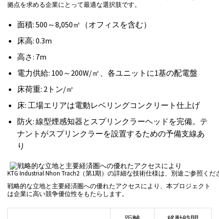
拠点を求める企業にとって最適な選択肢です。
面積: 500～8,050㎡（オフィスを含む）
床高: 0.3m
高さ: 7m
電力供給: 100～200W/㎡、各ユニットに1基の配電盤
床荷重: 2トン/㎡
床: 工場エリアは電動レベリングコンクリート仕上げ
防火: 線型煙感知器とスプリンクラーヘッドを完備。テ
ナントがスプリンクラーを設置するための予備支線あ
り
KTG Industrial Nhon Trach2（第1期）の詳細な技術仕様は、別途ご参照く
戦略的な立地と主要経済圏への優れたアクセスにより、本プロジェクト
は企業に高い競争優位性をもたらします。
距離
移動時間