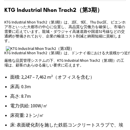
KTG Industrial Nhon Trach2（第3期）
KTG Industrial Nhon Trach2（第3期）は、2区、9区、Thu Duc区、ビエンホ
ア市といった大都市の中心に位置し、高品質な労働力を確保し、市場の
需要に応えています。龍城・ダウジャイ高速道路や国道51号線などの交
通網が整備されており、企業の輸送コスト削減と納期短縮に貢献しま
す。
KTG Industrial Nhon Trach2（第3期）は、ドンナイ省における大規
厳格な品質管理システムの下、KTG Industrial Nhon Trach2（第3期）の工
場は、顧客のあらゆる厳しい要求に応えます。
面積: 2,247 – 7,462 m²（オフィスを含む）
床高: 0.3m
高さ: 8.7m
電力供給: 100W/㎡
床荷重: 2トン/㎡
床: 表面硬化剤を施した鉄筋コンクリートスラブで、埃