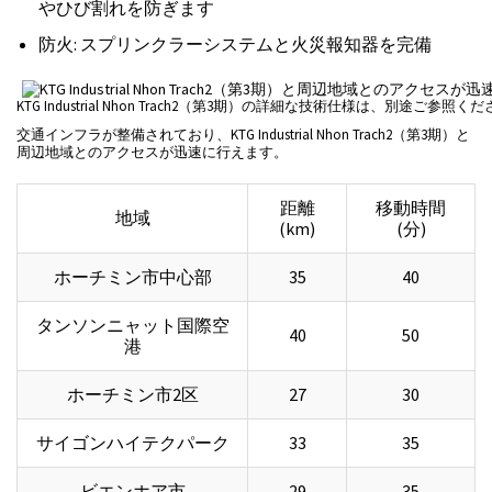
やひび割れを防ぎます
防火: スプリンクラーシステムと火災報知器を完備
KTG Industrial Nhon Trach2（第3期）の詳細な技術仕様は、別途ご参照く
交通インフラが整備されており、KTG Industrial Nhon Trach2（第3期）と
周辺地域とのアクセスが迅速に行えます。
距離
移動時間
地域
(km)
(分)
ホーチミン市中心部
35
40
タンソンニャット国際空
40
50
港
ホーチミン市2区
27
30
サイゴンハイテクパーク
33
35
ビエンホア市
29
35