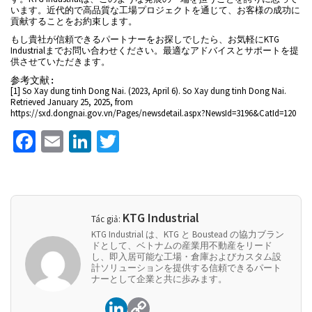
います。近代的で高品質な工場プロジェクトを通じて、お客様の成功に
貢献することをお約束します。
もし貴社が信頼できるパートナーをお探しでしたら、お気軽にKTG
Industrialまでお問い合わせください。最適なアドバイスとサポートを提
供させていただきます。
参考文献:
[1] So Xay dung tinh Dong Nai. (2023, April 6). So Xay dung tinh Dong Nai.
Retrieved January 25, 2025, from
https://sxd.dongnai.gov.vn/Pages/newsdetail.aspx?NewsId=3196&CatId=120
Facebook
Email
LinkedIn
Twitter
KTG Industrial
Tác giả:
KTG Industrial は、KTG と Boustead の協力ブラン
ドとして、ベトナムの産業用不動産をリード
し、即入居可能な工場・倉庫およびカスタム設
計ソリューションを提供する信頼できるパート
ナーとして企業と共に歩みます。