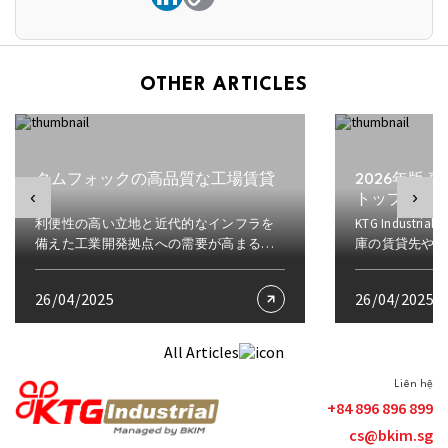
OTHER ARTICLES
タムフォックの高品質な工場賃貸
2026年版
‹
›
トップ6倉庫
利便性の高い立地と近代的なインフラを
KTG Indust
備えた工業開発拠点への需要が高まる
庫の賃貸先や
中、タムフオック工業団地（ドンナイ
得な賃料情報
省）は、南部ベトナムにおける工場賃貸
ふれている現
26/04/2025
26/04/2025
ニーズに応える理想的な選択肢の一つと
により、正確
なっています。 KTGインダストリアルと
くなっているの
共に、タムフオック（ドンナイ省）のプ
もしまだ経験
All Articles
ロジェクトを探り、このエリアが多くの
ジア地域で優
投資家を惹きつける理由を見ていきまし
しているので
Liên hệ
ょう。 タムフォック工業団地の概要 地理
の貴重な情報
+84 896 896 899
的位置 ドンナイ省は現在、全国で最も多
てください。 
cs@bkim.sg
くの工業団地を擁しており、ベトナム有
貸市場の概況 