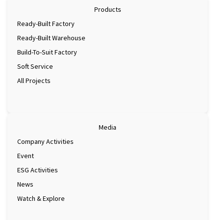
ターもあります。 タムフォック工業団地
ナム イェンフ
Products
における注目の工場賃貸プロジェクト
の多くの企業
KTGインダストリアルは、タムフオック地
Ready-Built Factory
ています。そ
区において工場賃貸サービスを提供する
ります。具体
Ready-Built Warehouse
リーディングカンパニーの一つです。代
国際空港までは
Build-To-Suit Factory
表的なプロジェクトには次のようなもの
心部までは40
があります。 KTG Industrial Tam Phuoc A
に、国道18号
Soft Service
プロジェクト KTG Industrial Tam Phuoc A
速道路にも近
All Projects
は、現代的な工場施設と便利な立地を提
展開する企業
供し、小規模および中規模の製造業の企
えながら物流
業に適しています。 主な技術仕様: 面積:
トがあります。 
1,484 – 5,600 m²（オフィスを含む） 床高:
ン）やLuxsh
0.2m 床荷重: 1トン/m² 天井高: 8m 電力供
多くの大手ブラ
Media
給: 250 kVA インフラ: 埃を防ぐ鉄筋コンク
業団地に進出し
リートの床、標準的な消防設備システム
Company Activities
のため、企業
移動距離: ホーチミン市中心部: 47km（65
スを見つけや
Event
分） タンソンニャット空港: 53km（75
います。 また、KT
ESG Activities
分） サイゴンハイテクパーク: 30km（45
すべての倉庫
分） ビエンホア市: 20km（35分） カット
おり、建物の高
News
ライ港: 35km（45分） ティヴァイ・カイ
さは0.3メート
Watch & Explore
メップ港: 45km（60分） 未来のロンタン
に対応しています。 M
国際空港: 18km（20分） Tam Phuoc Bプロ
Logistics H
ジェクト Tam Phuoc Bは、広い土地面積
港、イスカン