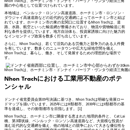
Nhon Trachは、ホーチミン市・ドンナイ・バーリア・ヴンタウ経済三角
圏の中心地として位置づけられています。
本地域は、ベンルック・ロンソン高速道路、ホーチミン市・ロンソン・
ダウジャイ高速道路などの近代的な交通網によってホーチミン市と結ば
れています。ホーチミン市の東の玄関口に位置するNhon Trachは、道
路、水路、航空といった輸送網が整備されており、物流や貨物輸送に有
利な条件を提供しています。地方自治体も、投資家誘致に向けた魅力的
なインセンティブ政策を数多く打ち出しています。
さらに、Nhon Trachは、若くて活気のある労働力と競争力のある人件費
を有しています。数多くのニュータウンや広大な緑地空間を備え、
Nhon Trachは、暮らし、働き、そして発展するための理想的な場所で
す。
Nhon Trachは、ホーチミン市・ドンナイ・バーリア・ヴンタウ経済三角
Nhon Trachにおける工業用不動産のポテ
ンシャル
ドンナイ省党委員会第09号決議に基づき、Nhon Trachは明確な発展ロー
ドマップを描いています。2025年にはIII類都市、2030年にはII類都市の基
準を達成し、その後I類都市を目指します。 [1]
Nhon Trachは、ホーチミン市に隣接する恵まれた地理的条件と、 Cat Lai
橋、第3環状線、ベンルック・ロンソン高速道路など、大規模な投資が
進む近代的な交通網を備え、他の地域との競争において大きな優位性を