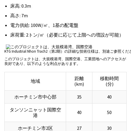
床高: 0.3m
高さ: 7m
電力供給: 100W/㎡、1基の配電盤
床荷重: 2トン/㎡（必要に応じて上階への増設が可能）
KTG Industrial Nhon Trach2（第2期）の詳細な技術仕様は、別途ご参照く
このプロジェクトは、大規模港湾、国際空港、工業団地へのアクセスが
良好であり、以下のような利点があります。
距離
移動時間
地域
(km)
(分)
ホーチミン市中心部
35
40
タンソンニャット国際空
40
50
港
ホーチミン市2区
27
30