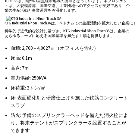
Trach3Aは、南部の重点経済地域の拠点となっています。本プロジェク
トは、大規模港湾、国際空港、工業団地へのアクセスが良好であり、企
業の生産活動と事業運営を円滑化します。
KTG Industrial Nhon Trach3Aは、ベトナムでの生産活動を拡大した
科学的で近代的な設計に基づき、KTG Industrial Nhon Trach3Aは、企業の
あらゆるニーズに応える国際基準を満たす工場を提供します。
面積: 2,760 – 4,0027㎡（オフィスを含む）
床高: 0.1m
高さ: 7m
電力供給: 250kVA
床荷重: 2トン/㎡
床: 表面硬化剤と研磨仕上げを施した鉄筋コンクリート
スラブ
防火: 予備のスプリンクラーヘッドを備えた消火栓によ
り、将来テナントがスプリンクラーを設置することが
できます