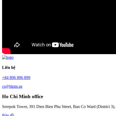
Liên hệ
+84 896 896 899
cs@bkim.sg
Ho Chi Minh office
Serepok Tower, 391 Dien Bien Phu Street, Ban Co Ward (District 3)
Bản đồ