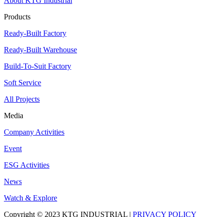
About KTG Industrial
Products
Ready-Built Factory
Ready-Built Warehouse
Build-To-Suit Factory
Soft Service
All Projects
Media
Company Activities
Event
ESG Activities
News
Watch & Explore
Copyright © 2023 KTG INDUSTRIAL |
PRIVACY POLICY