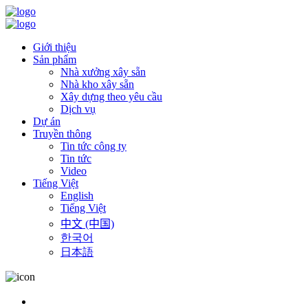
Giới thiệu
Sản phẩm
Nhà xưởng xây sẵn
Nhà kho xây sẵn
Xây dựng theo yêu cầu
Dịch vụ
Dự án
Truyền thông
Tin tức công ty
Tin tức
Video
Tiếng Việt
English
Tiếng Việt
中文 (中国)
한국어
日本語